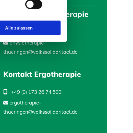
Kontakt Physiotherapie
Alle zulassen
+49 (0) 173 26 70 611

physiotherapie-

thueringen@volkssolidaritaet.de
Kontakt Ergotherapie
+49 (0) 173 26 74 509

ergotherapie-

thueringen@volkssolidaritaet.de