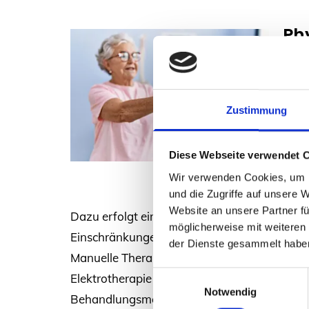
Ph
Wir a
und 
Durc
Zustimmung
Verl
Rück
Diese Webseite verwendet 
bei 
Wir verwenden Cookies, um I
und die Zugriffe auf unsere 
Website an unsere Partner fü
Dazu erfolgt eine Analyse von Haltung, Be
möglicherweise mit weiteren
Einschränkungen. Das Therapiefeld ist vielf
der Dienste gesammelt habe
Manuelle Therapie und Lymphdrainage so
Einwilligungsauswahl
Elektrotherapie und Taping sind unter ander
Notwendig
Behandlungsmöglichkeiten. Ein weiterer wich