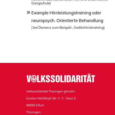
Gangschule)
Example Hirnleistungstraining oder
neuropsych. Orientierte Behandlung
( bei Demenz zum Beispiel , Gedächtnistraining)
Volkssolidarität Thüringen gGmbH
Gustav-Weißkopf-Str. 3 -7, Haus 5
99092 Erfurt
Thüringen