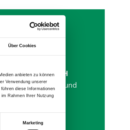
Über Cookies
Volkssolidarität
Thüringen gGmbH
 Medien anbieten zu können
hrer Verwendung unserer
Praxis für Physio- und
 führen diese Informationen
Ergotherapie
ie im Rahmen Ihrer Nutzung
Clara-Zetkin-Str. 50
Marketing
99867 Gotha