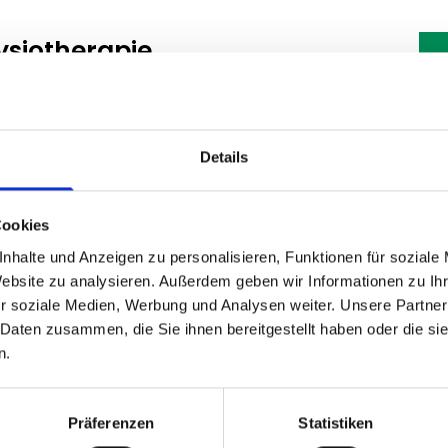
ysiotherapie
rbeiten in den Einrichtung der Volkssolidarität
ambulant.
hführung von Behandlungen bei Schmerzen, bei
Details
etzungen und nach Operationen, bei z.B.
enproblemen oder zur Haltungskorrektur und
Cookies
neurologischen Erkrankungen.
nhalte und Anzeigen zu personalisieren, Funktionen für soziale
Website zu analysieren. Außerdem geben wir Informationen zu I
r soziale Medien, Werbung und Analysen weiter. Unsere Partner
wegungsabläufen und körperlichen
 Daten zusammen, die Sie ihnen bereitgestellt haben oder die s
ältig und umfasst vor allem Krankengymnastik,
n.
wie Massagen und Wärmeanwendungen.
em ebenfalls gängige
Präferenzen
Statistiken
tiger Bereich ist die Prävention um