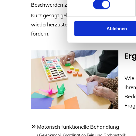
Beschwerden zu verhindern, zu beraten und 
Kurz gesagt geht es darum, die Beweglichk
wiederherzustellen oder zu verbessern, um di
Ablehnen
fördern.
Er
Wie 
Ihre
Beda
Frag
Motorisch funktionelle Behandlung
( Gelenkmobi, Koordination Fein und Grobmotorik,