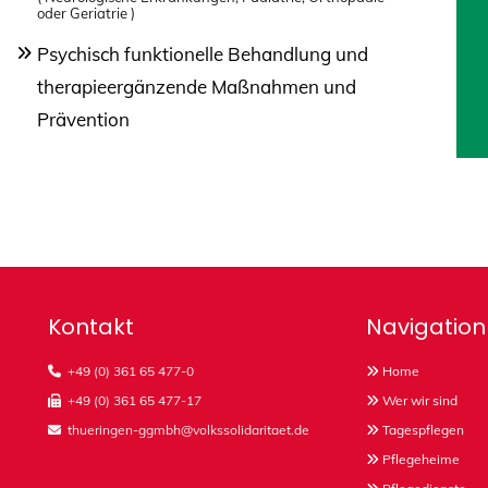
oder Geriatrie )
Psychisch funktionelle Behandlung und
therapieergänzende Maßnahmen und
Prävention
Kontakt
Navigation
+49 (0) 361 65 477-0
Home


+49 (0) 361 65 477-17
Wer wir sind


thueringen-ggmbh@volkssolidaritaet.de
Tagespflegen


Pflegeheime
