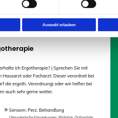
aufzuklären.
eit und Funktion des Bewegungsapparates
e Lebensqualität und die Selbstständigkeit zu
Auswahl erlauben
gotherapie
erhalte ich Ergotherapie? ( Sprechen Sie mit
m Hausarzt oder Facharzt: Dieser verordnet bei
rf die ergoth. Verordnung) oder wir helfen bei
en auch sehr gerne weiter.
Sensom. Perz. Behandlung
( Neurologische Erkrankungen, Pädiatrie, Orthopädie